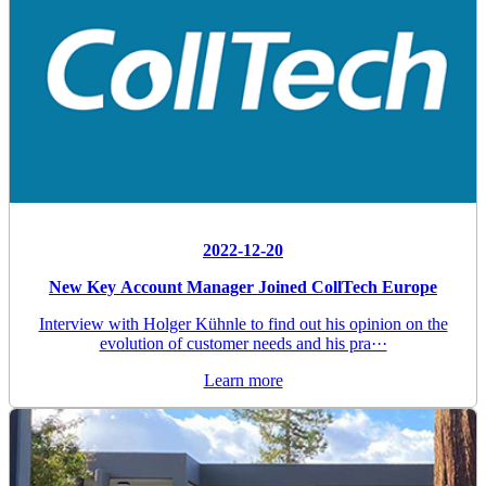
2022-12-20
New Key Account Manager Joined CollTech Europe
Interview with Holger Kühnle to find out his opinion on the
evolution of customer needs and his pra···
Learn more