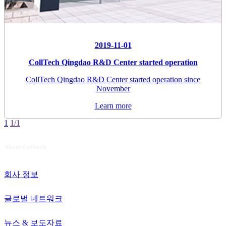
2019-11-01
CollTech Qingdao R&D Center started operation
CollTech Qingdao R&D Center started operation since
November
Learn more
1
1/1
About Colltech
회사 정보
글로벌 네트워크
뉴스 & 보도자료